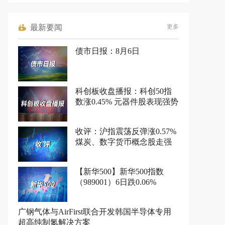
最新要闻
更多
债市日报：8月6日
科创板收盘播报：科创50指
数涨0.45% 元器件股表现强势
收评：沪指震荡反弹涨0.57%
煤炭、数字货币概念股走强
【新华500】新华500指数
（989001）6日跌0.06%
广钢气体与AirFirst联合开发韩国半导体专用
超高纯制氮解决方案