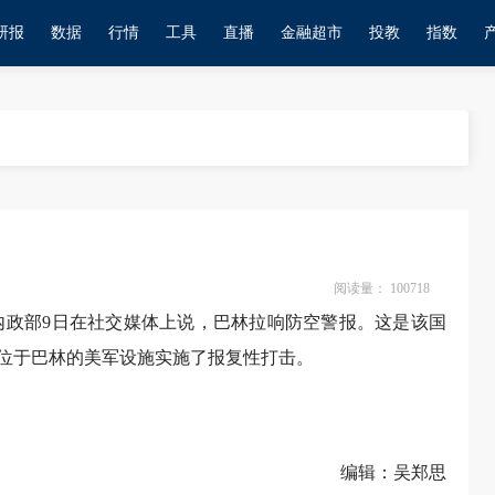
研报
数据
行情
工具
直播
金融超市
投教
指数
阅读量：
100718
林内政部9日在社交媒体上说，巴林拉响防空警报。这是该国
位于巴林的美军设施实施了报复性打击。
编辑：吴郑思