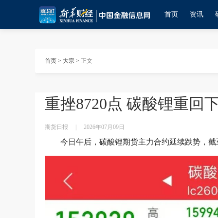
首页
资讯
首页
>
大宗
>
正文
重挫8720点 碳酸锂重回
期货日报
|
2026年07月09日
今日午后，碳酸锂期货主力合约延续跌势，截至收