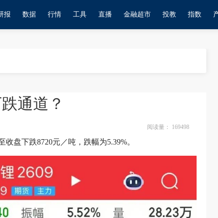
研报
数据
行情
工具
直播
金融超市
投教
指数
下跌通道？
阅读量：
169498
盘下跌8720元／吨，跌幅为5.39%。