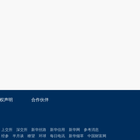
权声明
合作伙伴
上交所
深交所
新华丝路
新华信用
新华网
参考消息
经参
半月谈
瞭望
环球
每日电讯
新华烟草
中国财富网