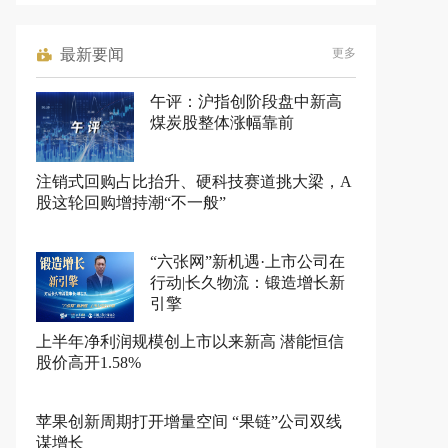
最新要闻
更多
午评：沪指创阶段盘中新高
煤炭股整体涨幅靠前
注销式回购占比抬升、硬科技赛道挑大梁，A
股这轮回购增持潮“不一般”
“六张网”新机遇·上市公司在
行动|长久物流：锻造增长新
引擎
上半年净利润规模创上市以来新高 潜能恒信
股价高开1.58%
苹果创新周期打开增量空间 “果链”公司双线
谋增长