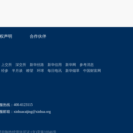
权声明
合作伙伴
上交所
深交所
新华丝路
新华信用
新华网
参考消息
经参
半月谈
瞭望
环球
每日电讯
新华烟草
中国财富网
服热线：400-6123115
邮箱：xinhuacaijing@xinhua.org
目制作经营许可证:(京)字第16946号