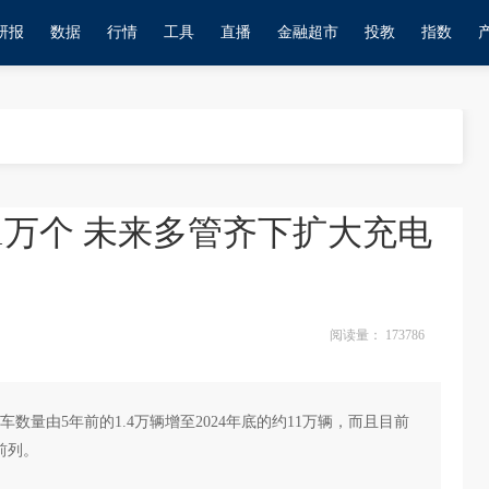
研报
数据
行情
工具
直播
金融超市
投教
指数
1万个 未来多管齐下扩大充电
阅读量：
173786
量由5年前的1.4万辆增至2024年底的约11万辆，而且目前
前列。