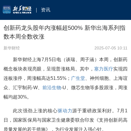
资讯
创新药龙头股年内涨幅超500% 新华出海系列指
数本周全数收涨
新华财经
2025-07-05 10:11
新华财经上海7月5日电（谈瑞、周子涵）本周，创新药
概念板块表现亮眼，呈现普涨格局。其中，​
塞力医疗
实现四
连板涨停，周涨幅高达51.55%​；
广生堂
、神州细胞、上海谊
众、汇宇制药-W、
前沿生物
-U、微芯生物等多股跟涨，周涨
幅均超30%。
此次强劲上涨的核心
驱动力
源于重磅政策利好。​​7月1
日，国家医保局与国家卫生健康委联合印发《支持创新药高
质量发展的若干措施》，为行业发展注入强心针。