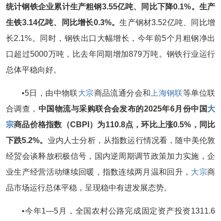
统计钢铁企业累计生产粗钢3.55亿吨、同比下降0.1%。生产
生铁3.14亿吨、同比增长0.3%。
生产钢材3.52亿吨、同比增
长2.1%。同时，钢铁出口大幅增长，今年前5个月粗钢净出
口超过5000万吨，比去年同期增加879万吨。钢铁行业运行
总体平稳向好。
•5日，由中物联
大宗
商品流通分会和
上海钢联
等单位联
合调查，
中国物流与采购联合会发布的2025年6月份中国
大
宗
商品价格指数（CBPI）为110.8点，环比上涨0.5%，同比
下跌5.2%。
业内人士分析，从指数运行情况看，随中美伦敦
经贸会谈释放积极信号，国内逆周期调节政策加力实施，企
业生产经营活动继续回暖，指数连续两月温和回升，
大宗
商
品市场运行总体平稳，呈现稳中有进发展态势。
•今年1—5月，全国农村公路完成固定资产投资1311.6