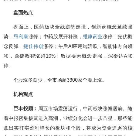
盘面热点
盘面上，医药板块全线逆势走强，创新药概念延续强
势，
昂利康
涨停；中药股展开补涨，
维康药业
涨停；光伏概
念反弹，
捷佳伟创
涨停；午后AI应用端活跃，智能体方向领
涨，鼎捷数智涨超10%；数据要素概念走强，深桑达A涨
停。
个股涨多跌少，全市场超3300家个股上涨。
机构观点
巨丰投顾：
周五市场震荡运行，中药板块涨幅居前。随
着中报密集披露进入高潮，业绩分化会进一步凸显，那些能
拿出实打实盈利增长的板块和个股，将成为资金追逐的核