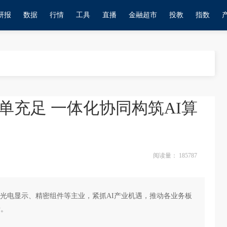
研报
数据
行情
工具
直播
金融超市
投教
指数
单充足 一体化协同构筑AI算
阅读量：
185787
光电显示、精密组件等主业，紧抓AI产业机遇，推动各业务板
者。