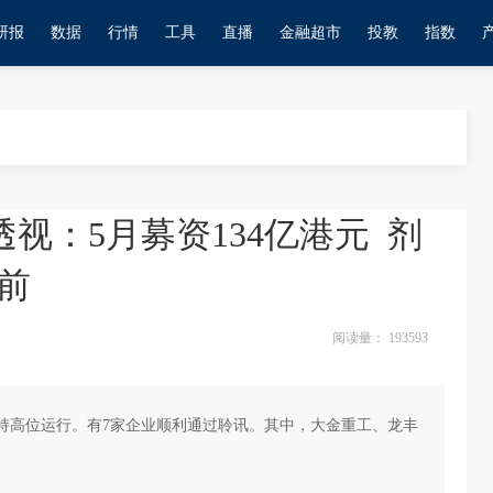
研报
数据
行情
工具
直播
金融超市
投教
指数
透视：5月募资134亿港元 剂
前
阅读量：
193593
，维持高位运行。有7家企业顺利通过聆讯。其中，大金重工、龙丰