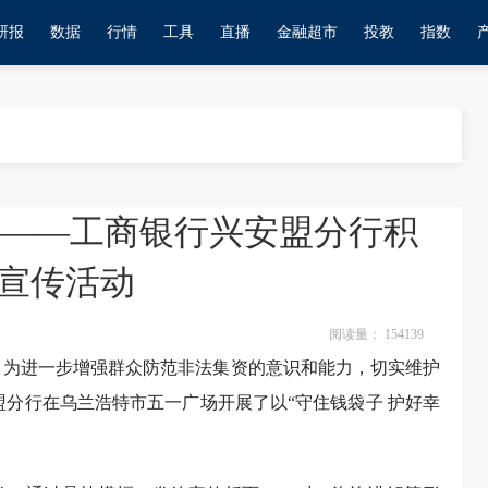
研报
数据
行情
工具
直播
金融超市
投教
指数
”——工商银行兴安盟分行积
宣传活动
阅读量：
154139
”，为进一步增强群众防范非法集资的意识和能力，切实维护
盟分行在乌兰浩特市五一广场开展了以“守住钱袋子 护好幸