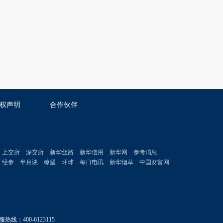
权声明
合作伙伴
上交所
深交所
新华丝路
新华信用
新华网
参考消息
经参
半月谈
瞭望
环球
每日电讯
新华烟草
中国财富网
服热线：400-6123115