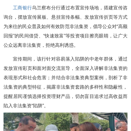
工商银行
乌兰察布分行通过布置宣传场地，搭建宣传咨
询台，摆放宣传展板、悬挂宣传条幅、发放宣传折页等方式
为来往的民众普及如何有效防范非法集资，倡导公众对“高额
回报”的民间借贷、“快速致富”等投资项目擦亮眼睛，让广大
公众远离非法集资，拒绝高利诱惑。
宣传期间，该行针对容易落入陷阱的中老年群体，通过
发放宣传彩页和面对面交流宣导，全面深入讲解非法集资的
表现形式和社会危害；并结合非法集资典型案例，剖析了非
法集资的典型特征，揭露非法集资套路的多样性和隐蔽性，
提醒居民谨慎选择投资理财产品，切勿盲目追求过高收益而
陷入非法集资“陷阱”。