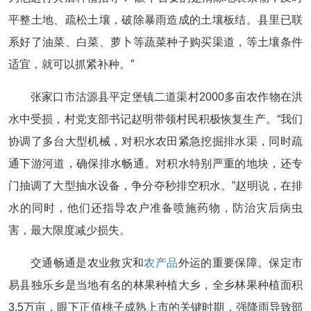
平整土地、疏松土壤，破除暴雨造成的土壤板结。县里已联
系好了油菜、白菜、萝卜等蔬菜种子购买渠道，等土壤条件
适宜，就可以抓紧补种。”
张家口市沽源县平定堡镇二道渠村2000多亩农作物在洪
水中受损，村党支部书记赵明带领村民积极恢复生产。“我们
协调了多台大型机械，对积水农田紧急挖掘排水渠，同时疏
通下游河道，确保排水畅通。对积水特别严重的地块，还专
门抽调了大型抽水设备，争分夺秒排空积水。”赵明说，在排
水的同时，他们还指导农户准备喷施药物，防治灾后病虫
害，最大限度减少损失。
交通畅通是农业救灾和
农产品
外运的重要保障。保定市
易县独乐乡是当地有名的林果种植大乡，全乡林果种植面积
3.5万亩，眼下正值桃子成熟上市的关键时期，强降雨导致部