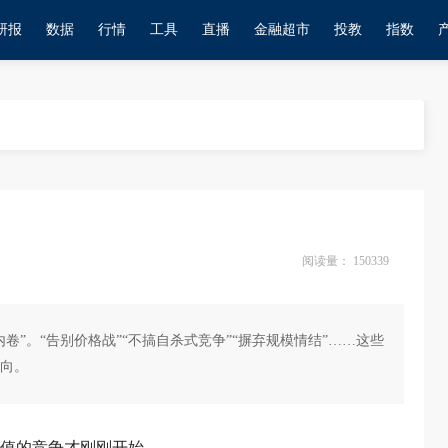
研报
数据
行情
工具
直播
金融超市
投教
指数
阅读量：
150339
”。“告别价格战”“不搞自杀式竞争”“摒弃规模情结”……这些
向。
价值的竞争才刚刚开始。