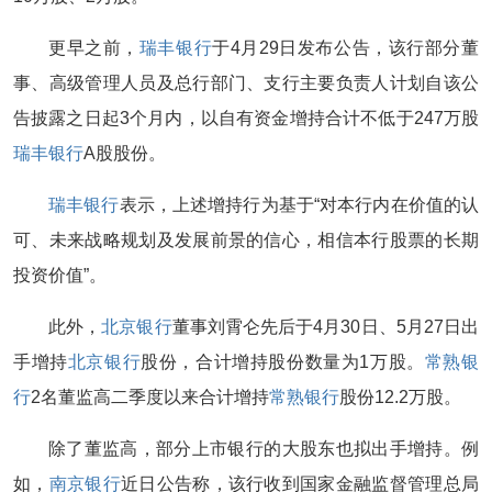
更早之前，
瑞丰银行
于4月29日发布公告，该行部分董
事、高级管理人员及总行部门、支行主要负责人计划自该公
告披露之日起3个月内，以自有资金增持合计不低于247万股
瑞丰银行
A股股份。
瑞丰银行
表示，上述增持行为基于“对本行内在价值的认
可、未来战略规划及发展前景的信心，相信本行股票的长期
投资价值”。
此外，
北京银行
董事刘霄仑先后于4月30日、5月27日出
手增持
北京银行
股份，合计增持股份数量为1万股。
常熟银
行
2名董监高二季度以来合计增持
常熟银行
股份12.2万股。
除了董监高，部分上市银行的大股东也拟出手增持。例
如，
南京银行
近日公告称，该行收到国家金融监督管理总局