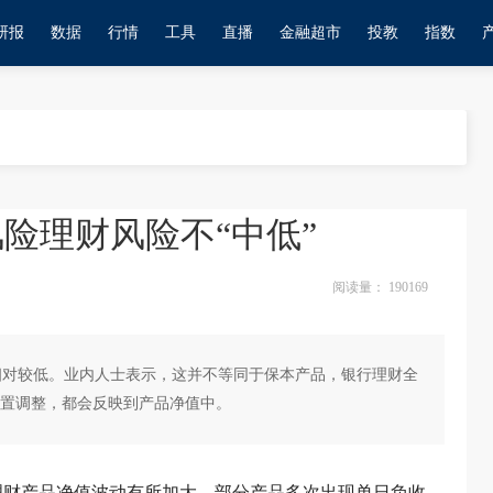
研报
数据
行情
工具
直播
金融超市
投教
指数
险理财风险不“中低”
阅读量：
190169
相对较低。业内人士表示，这并不等同于保本产品，银行理财全
置调整，都会反映到产品净值中。
险理财产品净值波动有所加大，部分产品多次出现单日负收