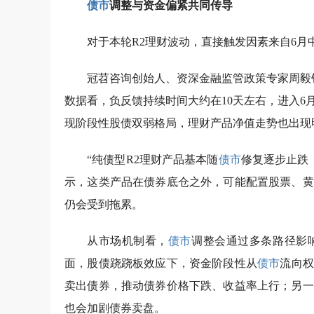
债市
调整与资金偏紧共同传导
对于本轮R2理财波动，直接触发因素来自6月
冠苕咨询创始人、资深金融监管政策专家周毅
数据看，负反馈持续时间大约在10天左右，进入6
现阶段性股债双弱格局，理财产品净值走势也出现
“纯债型R2理财产品基本随
债市
修复逐步止跌
示，这类产品在债券底仓之外，可能配置股票、黄
仍会受到拖累。
从市场机制看，
债市
调整会通过多条路径影
面，股债跷跷板效应下，资金阶段性从
债市
流向权
卖出债券，推动债券价格下跌、收益率上行；另一
也会加剧债券卖盘。