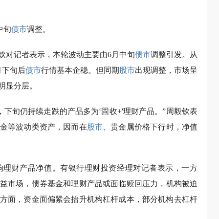
中旬
债市
调整。
钦对记者表示，本轮波动主要由6月中旬
债市
调整引发。从
月下旬后
债市
行情基本企稳。但同期
股市
出现调整，市场呈
明显分层。
，下旬仍持续走跌的产品多为‘固收+'理财产品。”周毅钦表
金等波动类资产，因而在
股市
、贵金属价格下行时，净值
响理财产品净值。有银行理财投资经理对记者表示，一方
益市场，债券基金和理财产品或面临赎回压力，机构被迫
方面，资金面偏紧会抬升机构杠杆成本，部分机构去杠杆