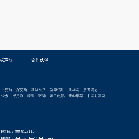
权声明
合作伙伴
上交所
深交所
新华丝路
新华信用
新华网
参考消息
经参
半月谈
瞭望
环球
每日电讯
新华烟草
中国财富网
服热线：400-6123115
邮箱：xinhuacaijing@xinhua.org