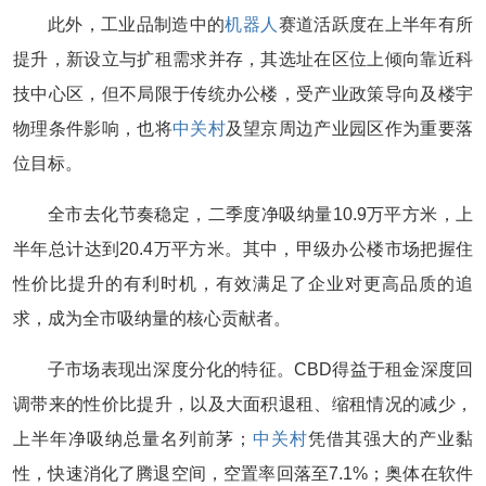
此外，工业品制造中的
机器人
赛道活跃度在上半年有所
提升，新设立与扩租需求并存，其选址在区位上倾向靠近科
技中心区，但不局限于传统办公楼，受产业政策导向及楼宇
物理条件影响，也将
中关村
及望京周边产业园区作为重要落
位目标。
全市去化节奏稳定，二季度净吸纳量10.9万平方米，上
半年总计达到20.4万平方米。其中，甲级办公楼市场把握住
性价比提升的有利时机，有效满足了企业对更高品质的追
求，成为全市吸纳量的核心贡献者。
子市场表现出深度分化的特征。CBD得益于租金深度回
调带来的性价比提升，以及大面积退租、缩租情况的减少，
上半年净吸纳总量名列前茅；
中关村
凭借其强大的产业黏
性，快速消化了腾退空间，空置率回落至7.1%；奥体在软件