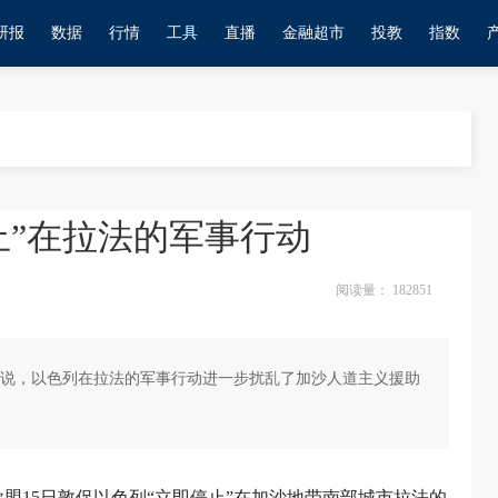
研报
数据
行情
工具
直播
金融超市
投教
指数
止”在拉法的军事行动
阅读量：
182851
说，以色列在拉法的军事行动进一步扰乱了加沙人道主义援助
欧盟15日敦促以色列“立即停止”在加沙地带南部城市拉法的