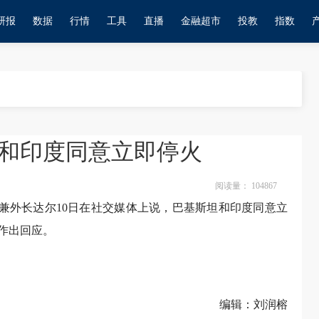
研报
数据
行情
工具
直播
金融超市
投教
指数
和印度同意立即停火
阅读量：
104867
理兼外长达尔10日在社交媒体上说，巴基斯坦和印度同意立
作出回应。
编辑：刘润榕