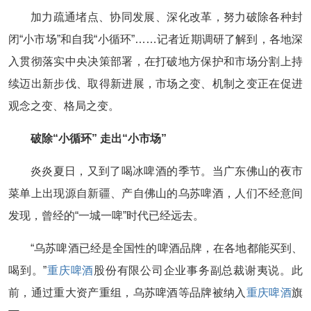
加力疏通堵点、协同发展、深化改革，努力破除各种封
闭“小市场”和自我“小循环”……记者近期调研了解到，各地深
入贯彻落实中央决策部署，在打破地方保护和市场分割上持
续迈出新步伐、取得新进展，市场之变、机制之变正在促进
观念之变、格局之变。
破除“小循环” 走出“小市场”
炎炎夏日，又到了喝冰啤酒的季节。当广东佛山的夜市
菜单上出现源自新疆、产自佛山的乌苏啤酒，人们不经意间
发现，曾经的“一城一啤”时代已经远去。
“乌苏啤酒已经是全国性的啤酒品牌，在各地都能买到、
喝到。”
重庆啤酒
股份有限公司企业事务副总裁谢夷说。此
前，通过重大资产重组，乌苏啤酒等品牌被纳入
重庆啤酒
旗