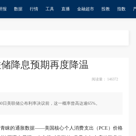
研报
数据
行情
工具
直播
金融超市
投教
指数
联储降息预期再度降温
阅读量：
146372
月30日美联储公布利率决议前，这一概率曾高达逾65%。
为青睐的通胀数据——美国核心个人消费支出（PCE）价格