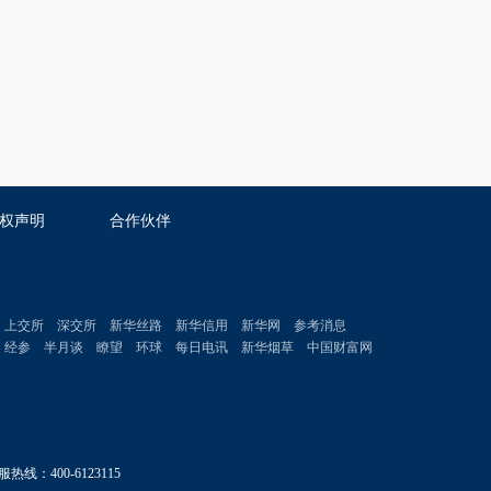
权声明
合作伙伴
上交所
深交所
新华丝路
新华信用
新华网
参考消息
经参
半月谈
瞭望
环球
每日电讯
新华烟草
中国财富网
服热线：400-6123115