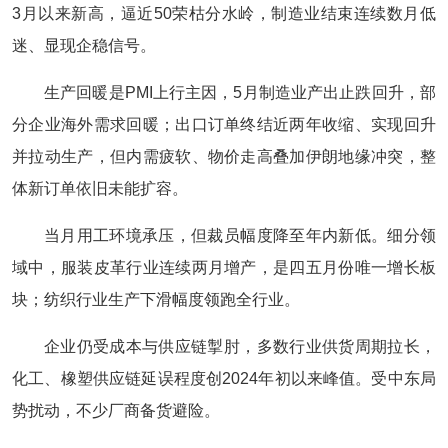
3月以来新高，逼近50荣枯分水岭，制造业结束连续数月低
迷、显现企稳信号。
生产回暖是PMI上行主因，5月制造业产出止跌回升，部
分企业海外需求回暖；出口订单终结近两年收缩、实现回升
并拉动生产，但内需疲软、物价走高叠加伊朗地缘冲突，整
体新订单依旧未能扩容。
当月用工环境承压，但裁员幅度降至年内新低。细分领
域中，服装皮革行业连续两月增产，是四五月份唯一增长板
块；纺织行业生产下滑幅度领跑全行业。
企业仍受成本与供应链掣肘，多数行业供货周期拉长，
化工、橡塑供应链延误程度创2024年初以来峰值。受中东局
势扰动，不少厂商备货避险。