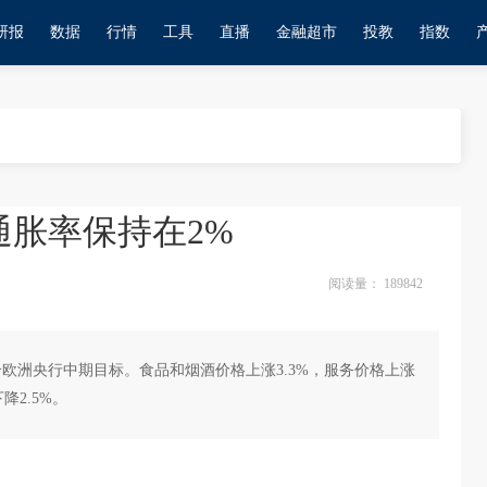
研报
数据
行情
工具
直播
金融超市
投教
指数
通胀率保持在2%
阅读量：
189842
合欧洲央行中期目标。食品和烟酒价格上涨3.3%，服务价格上涨
降2.5%。