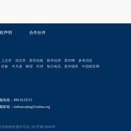
权声明
合作伙伴
上交所
深交所
新华丝路
新华信用
新华网
参考消息
经参
半月谈
瞭望
环球
每日电讯
新华烟草
中国财富网
服热线：400-6123115
邮箱：xinhuacaijing@xinhua.org
目制作经营许可证:(京)字第16946号