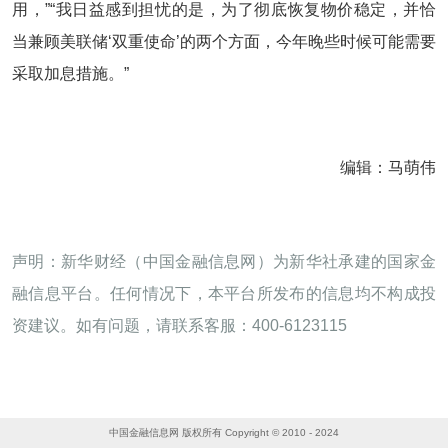
用，”“我日益感到担忧的是，为了彻底恢复物价稳定，并恰
当兼顾美联储‘双重使命’的两个方面，今年晚些时候可能需要
采取加息措施。”
编辑：马萌伟
声明：新华财经（中国金融信息网）为新华社承建的国家金
融信息平台。任何情况下，本平台所发布的信息均不构成投
资建议。如有问题，请联系客服：400-6123115
中国金融信息网 版权所有 Copyright © 2010 - 2024