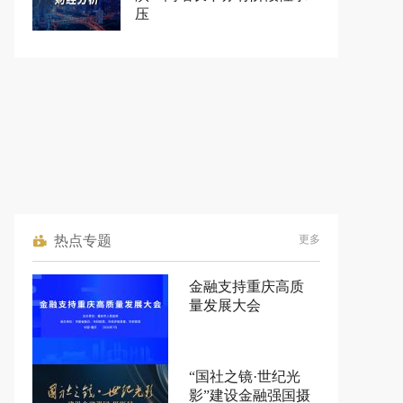
压
热点专题
更多
金融支持重庆高质
量发展大会
“国社之镜·世纪光
影”建设金融强国摄