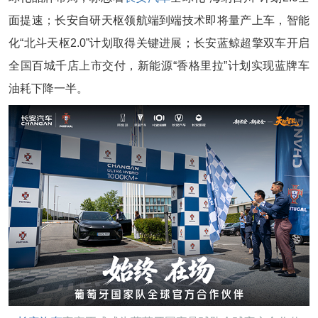
面提速；长安自研天枢领航端到端技术即将量产上车，智能
化“北斗天枢2.0”计划取得关键进展；长安蓝鲸超擎双车开启
全国百城千店上市交付，新能源“香格里拉”计划实现蓝牌车
油耗下降一半。