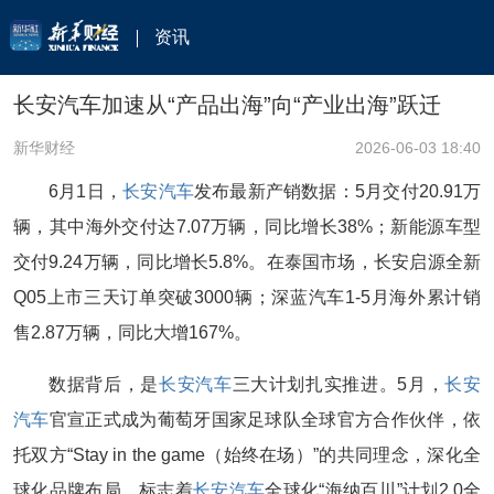
资讯
长安汽车加速从“产品出海”向“产业出海”跃迁
新华财经
2026-06-03 18:40
6月1日，
长安汽车
发布最新产销数据：5月交付20.91万
辆，其中海外交付达7.07万辆，同比增长38%；新能源车型
交付9.24万辆，同比增长5.8%。在泰国市场，长安启源全新
Q05上市三天订单突破3000辆；深蓝汽车1-5月海外累计销
售2.87万辆，同比大增167%。
数据背后，是
长安汽车
三大计划扎实推进。5月，
长安
汽车
官宣正式成为葡萄牙国家足球队全球官方合作伙伴，依
托双方“Stay in the game（始终在场）”的共同理念，深化全
球化品牌布局，标志着
长安汽车
全球化“海纳百川”计划2.0全