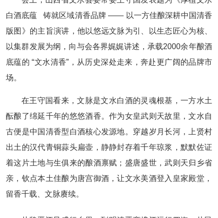
白酒底蕴 铸就区域清香品牌 —— 以一方佳酿深耕中国清香
版图》的主旨演讲，他以悠远文脉为引、以生态匠心为核、
以集群发展为纲，向与会各界娓娓讲述，承载2000余年酿酒
底蕴的 “文水清香”，从历史深处走来，奔赴更广阔的品牌市
场。
在王守国看来，文脉是文水白酒的灵魂根基，一方水土
酝酿了绵延千年的悠悠酒香。作为女皇武则天故里，文水自
古便是中国清香型白酒核心发源地。穿越岁月长河，上贤村
出土的汉代青铜蒜头扁壶，静静封存着千年琼浆，默默佐证
着这片土地与生俱来的酿酒禀赋；盛唐盛世，武则天归乡省
亲，钦点本土佳酿为唐宫御酒，让文水美酒登入皇家殿堂，
留香千载、文脉赓续。