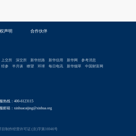
权声明
合作伙伴
上交所
深交所
新华丝路
新华信用
新华网
参考消息
经参
半月谈
瞭望
环球
每日电讯
新华烟草
中国财富网
服热线：400-6123115
邮箱：xinhuacaijing@xinhua.org
目制作经营许可证:(京)字第16946号