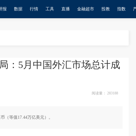
研报
数据
行情
工具
直播
金融超市
投教
指数
局：5月中国外汇市场总计成
阅读量：
283188
民币（等值17.44万亿美元）。