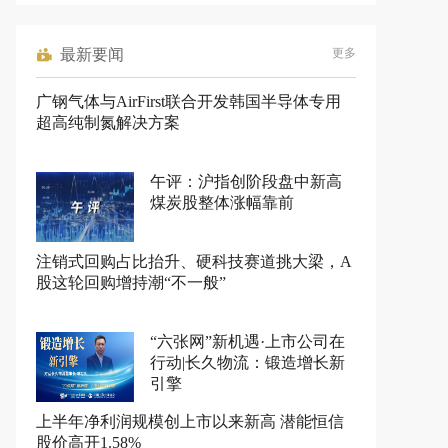
最新要闻
更多
广钢气体与AirFirst联合开发韩国半导体专用
超高纯制氮解决方案
午评：沪指创阶段盘中新高
煤炭股整体涨幅靠前
注销式回购占比抬升、硬科技赛道挑大梁，A
股这轮回购增持潮“不一般”
“六张网”新机遇·上市公司在
行动|长久物流：锻造增长新
引擎
上半年净利润规模创上市以来新高 潜能恒信
股价高开1.58%