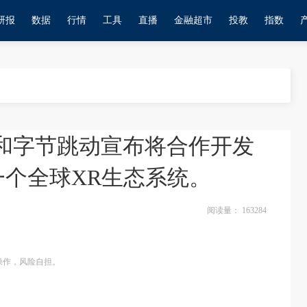
研报
数据
行情
工具
直播
金融超市
投教
指数
高通和字节跳动宣布将合作开发
一个全球XR生态系统。
阅读量：
163284
操作，风险自担。