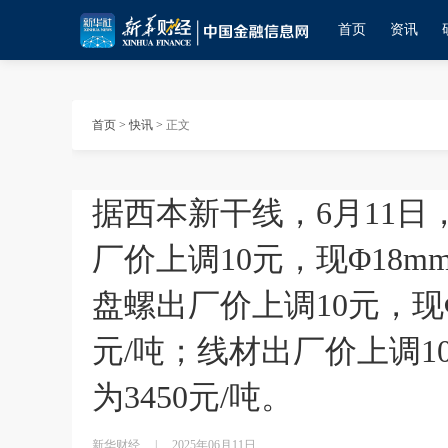
首页
资讯
首页
>
快讯
>
正文
据西本新干线，6月11
厂价上调10元，现Φ18m
盘螺出厂价上调10元，现Φ
元/吨；线材出厂价上调1
为3450元/吨。
新华财经
|
2025年06月11日