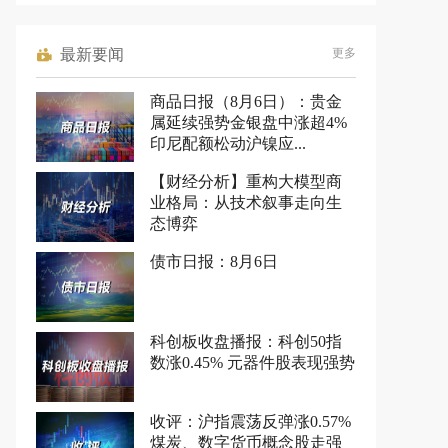
最新要闻
更多
商品日报（8月6日）：贵金
属延续强势金银盘中涨超4%
印尼配额松动沪镍应...
【财经分析】重构大模型商
业格局：从技术叙事走向生
态博弈
债市日报：8月6日
科创板收盘播报：科创50指
数涨0.45% 元器件股表现强势
收评：沪指震荡反弹涨0.57%
煤炭、数字货币概念股走强