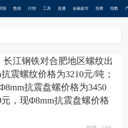
研报
数据
行情
工具
直播
金融超市
投教
指数
日，长江钢铁对合肥地区螺纹出
m抗震螺纹价格为3210元/吨；
8mm抗震盘螺价格为3450
0元，现Φ8mm抗震盘螺价格
阅读量：
175430