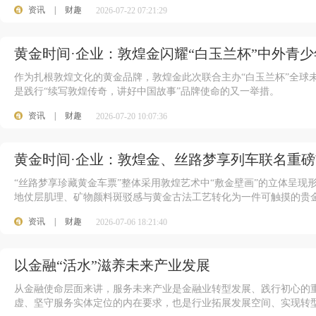
资讯
|
财趣
2026-07-22 07:21:29
黄金时间·企业：敦煌金闪耀“白玉兰杯”中外青
作为扎根敦煌文化的黄金品牌，敦煌金此次联合主办“白玉兰杯”全球
是践行“续写敦煌传奇，讲好中国故事”品牌使命的又一举措。
资讯
|
财趣
2026-07-20 10:07:36
黄金时间·企业：敦煌金、丝路梦享列车联名重磅
“丝路梦享珍藏黄金车票”整体采用敦煌艺术中“敷金壁画”的立体呈
地仗层肌理、矿物颜料斑驳感与黄金古法工艺转化为一件可触摸的贵
资讯
|
财趣
2026-07-06 18:21:40
以金融“活水”滋养未来产业发展
从金融使命层面来讲，服务未来产业是金融业转型发展、践行初心的
虚、坚守服务实体定位的内在要求，也是行业拓展发展空间、实现转