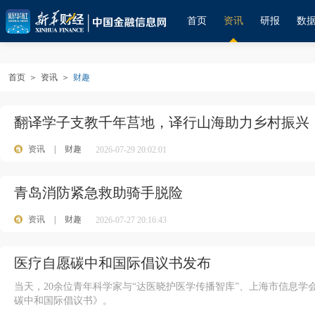
首页
资讯
研报
数
首页
＞
资讯
＞
财趣
翻译学子支教千年莒地，译行山海助力乡村振兴
资讯
|
财趣
2026-07-29 20:02:01
青岛消防紧急救助骑手脱险
资讯
|
财趣
2026-07-27 20:16:43
医疗自愿碳中和国际倡议书发布
当天，20余位青年科学家与“达医晓护医学传播智库”、上海市信息
碳中和国际倡议书》。