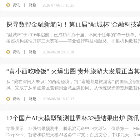
资讯
|
财趣
2026-07-06 17:10:25
探寻数智金融新航向！第11届“融城杯”金融科技
“融城杯”于2016年启航，已成功举办十届。不同于往年的“单一榜单
按照机构属性开辟三大奖项——商业银行科技领航奖、非银机构数智先锋
资讯
|
财趣
2026-06-30 20:57:38
“黄小西吃晚饭” 火爆出圈 贵州旅游大发展正当
从 “藏在深闺人未识” 的西南秘境，到 “遍地都是旅游客” 的国民度假胜
风，完成了从单点景区营销到全域品牌协同、从传统观光游览到数智
资讯
|
财趣
2026-06-30 16:18:12
12个国产AI大模型预测世界杯32强结果出炉 腾
结果显示，32强结果预测中，腾讯混元命中29支球队，位居第一；Min
DeepSeek、智谱和联想天禧AI各命中27支；百度文心、中移九天、K