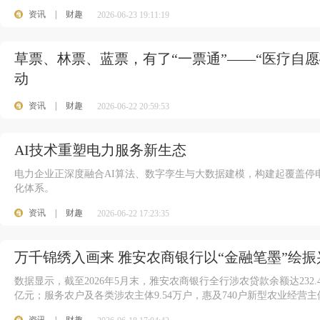
资讯
|
财趣
2026-06-23 19:11:19
草票、林票、蓝票，有了“一票通”——“医疗自愿
动
资讯
|
财趣
2026-06-22 20:59:53
AI技术重塑电力服务新生态
电力企业正深度融合AI算法、数字孪生与大数据建模，构建起覆盖停
化体系。
资讯
|
财趣
2026-06-22 17:23:35
万千锦绣入画来 雅安农商银行以“金融笔墨”绘振
数据显示，截至2026年5月末，雅安农商银行全行涉农贷款余额达232.4
亿元；服务农户及各类涉农主体9.54万户，惠及740户新型农业经营