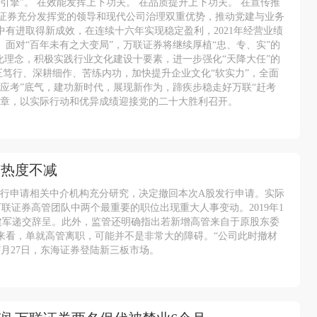
引擎”。 在效能发挥上下功夫。 在品质提升上下功夫。 在宣传推
联证券充分发挥党的领导和现代公司治理双重优势，推动党建与业务
有进取得新成效，在连续十六年实现稳定盈利，2021年经营业绩
面对“百年未有之大变局”，万联证券将继续厚植“忠、专、实”的
化理念，积极实践行业文化建设十要素，进一步强化“天降大任”的
正笃行、深耕细作、苦练内功，加快提升企业文化“软实力”，全面
应考”底气，建功新时代，展现新作为，蹄疾步稳走好万联“赶考
篇章，以实际行动和优异成绩迎接党的二十大胜利召开。
市热度不减
发行申请相关中介机构充分研究，决定撤回本次A股发行申请。实际
万联证券高管团队中两个最重要的职位出现重大人事变动。2019年1
张建军递交辞呈。此外，监管还明确指出若新增高管来自于原股东委
来看，单就高管离职，可能并不是非常大的障碍。“公司此时撤材
7月27日，东海证券登陆新三板市场。