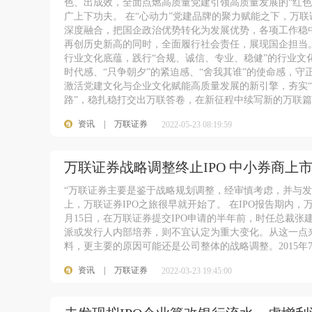
色、出成效，全面点燃高质量党建引领高质量发展的“红色
广上下功夫。 在“心动力”党建品牌的聚力赋能之下，万
深度融合，把国企政治优势转化为发展优势，各项工作稳中
再创历史新高的同时，全面履行社会责任，展现国企担当。
行业文化底蕴，践行“合规、诚信、专业、稳健”的行业文
时代感、“只争朝夕”的紧迫感、“舍我其谁”的使命感，守
激活党建文化与企业文化赋能高质量发展的新引擎，夯实“
路”，稳扎稳打交出万联答卷，在新征程中续写新的万联
资讯
|
万联证券
2022-05-23 08:19:59
万联证券战略调整终止IPO 中小券商上
“万联证券主要是鉴于战略规划调整，经审慎考虑，并与
上，万联证券IPO之旅很早就开始了。 在IPO报告期内，
月15日，在万联证券提交IPO申请的半年前，时任总裁
派或发行人内部培养，则不宜认定为重大变化。从这一点
料，更主要的原因可能还是公司整体的战略调整。2015年
资讯
|
万联证券
2022-03-23 19:45:00