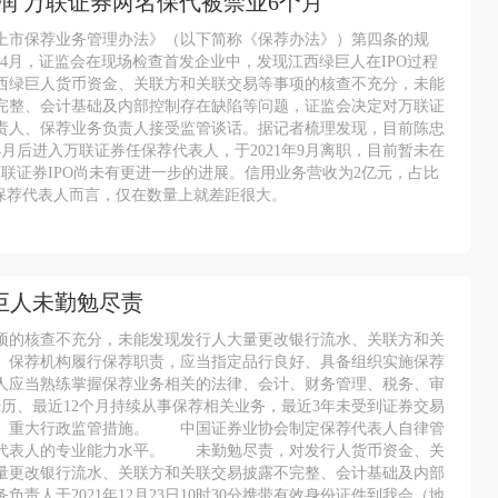
润 万联证券两名保代被禁业6个月
上市保荐业务管理办法》（以下简称《保荐办法》）第四条的规
年4月，证监会在现场检查首发企业中，发现江西绿巨人在IPO过程
对江西绿巨人货币资金、关联方和关联交易等事项的核查不充分，未能
完整、会计基础及内部控制存在缺陷等问题，证监会决定对万联证
责人、保荐业务负责人接受监管谈话。据记者梳理发现，目前陈忠
4月后进入万联证券任保荐代表人，于2021年9月离职，目前暂未在
联证券IPO尚未有更进一步的进展。信用业务营收为2亿元，占比
5名保荐代表人而言，仅在数量上就差距很大。
巨人未勤勉尽责
项的核查不充分，未能发现发行人大量更改银行流水、关联方和关
。保荐机构履行保荐职责，应当指定品行良好、具备组织实施保荐
人应当熟练掌握保荐业务相关的法律、会计、财务管理、税务、审
经历、最近12个月持续从事保荐相关业务，最近3年未受到证券交易
罚、重大行政监管措施。 中国证券业协会制定保荐代表人自律管
荐代表人的专业能力水平。 未勤勉尽责，对发行人货币资金、关
量更改银行流水、关联方和关联交易披露不完整、会计基础及内部
人于2021年12月23日10时30分携带有效身份证件到我会（地