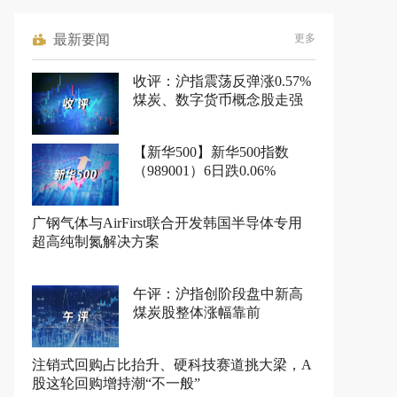
最新要闻
更多
收评：沪指震荡反弹涨0.57%
煤炭、数字货币概念股走强
【新华500】新华500指数
（989001）6日跌0.06%
广钢气体与AirFirst联合开发韩国半导体专用
超高纯制氮解决方案
午评：沪指创阶段盘中新高
煤炭股整体涨幅靠前
注销式回购占比抬升、硬科技赛道挑大梁，A
股这轮回购增持潮“不一般”