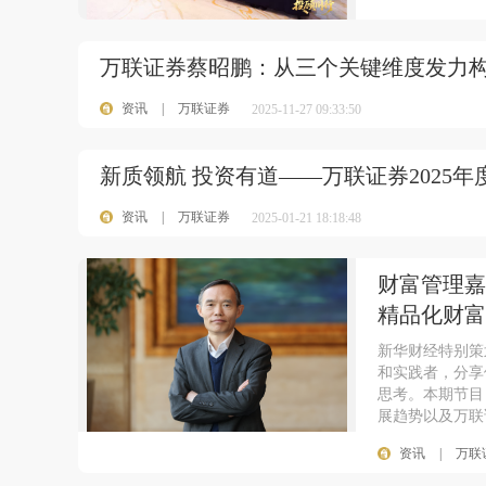
万联证券蔡昭鹏：从三个关键维度发力
资讯
|
万联证券
2025-11-27 09:33:50
新质领航 投资有道——万联证券2025
资讯
|
万联证券
2025-01-21 18:18:48
财富管理嘉
精品化财富
新华财经特别策
和实践者，分享
思考。本期节目
展趋势以及万联
资讯
|
万联