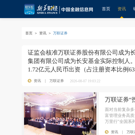
首页
资讯
首页
＞
资讯
＞
万联证券
证监会核准万联证券股份有限公司成为
集团有限公司成为长安基金实际控制人
1.72亿元人民币出资（占注册资本比例63
资讯
|
万联证券
2026-08-07 19:03:22
万联证券“
面对当前复杂多
富管理业务高质
万里行”全国系
资讯
|
万联