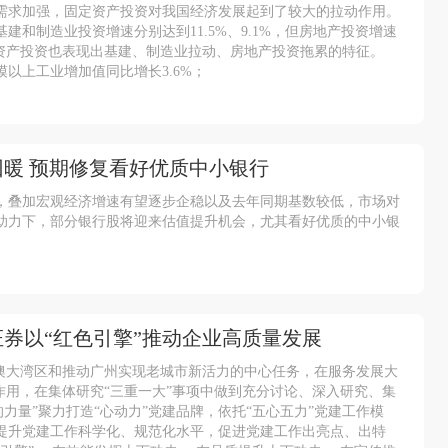
需求加强，固定资产投资对我国经济发展起到了较大的拉动作用。
和制造业投资增速分别达到11.5%、9.1%，但房地产投资增速
定资产投资也表现出基建、制造业拉动、房地产投资拖累的特征。
模以上工业增加值同比增长3.6%；
暖 预期修复看好优质中小银行
，叠加宏观经济增速有望逐步企稳以及去年同期基数较低，市场对
助力下，部分银行股将迎来估值提升机会，尤其看好优质的中小银
券以“红色引擎”推动企业高质量发展
港澳大湾区和推动广州实现老城市新活力的中心任务，在服务发展大
作用，在集体研究“三重一大”事项中做到充分讨论、深入研究、集
力量”聚力打造“心动力”党建品牌，依托“五心五力”党建工作模
提升党建工作科学化、规范化水平，促进党建工作出亮点、出特