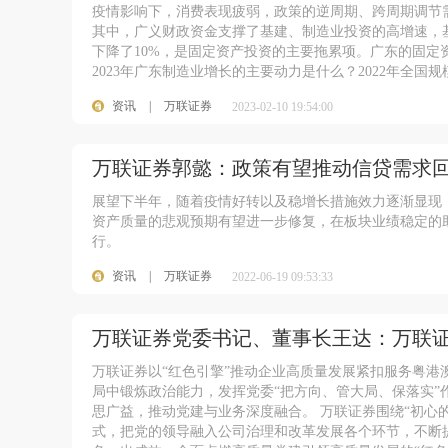
疫情影响下，消费表现疲弱，政策的逆周期、跨周期调节
其中，广义财政资金支撑了基建、制造业投资的高增速，基建
下降了10%，是固定资产投资的主要拖累项。广东的固
2023年广东制造业增长的主要动力是什么？2022年全国规
资讯
|
万联证券
2023-02-10 19:54:00
万联证券郭懿：政策有望推动信贷需求回
展望下半年，随着疫情好转以及稳增长措施效力逐渐显现
资产质量的悲观预期有望进一步修复，在板块业绩稳定的
行。
资讯
|
万联证券
2022-06-19 09:53:33
万联证券党委书记、董事长王达：万联证
万联证券以“红色引擎”推动企业高质量发展紧扣服务粤
局中锻炼政治能力，发挥党委“把方向、管大局、保落实”
思广益，推动党建与业务深度融合。 万联证券围绕“初心的
式，把党的领导融入公司治理和改革发展各个环节，不断