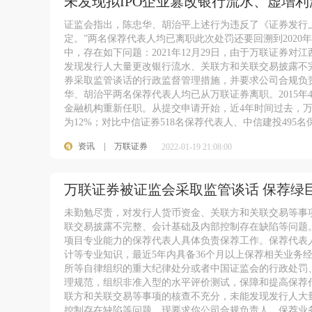
未发现拟IPO企业篡改银行流水、虚增利
证监会指出，陈忠华、胡治平上述行为违反了《证券发行
定。”两名保荐代表人均已离职此次处罚还要回溯到2020
中，存在如下问题：2021年12月29日，由于万联证券
发现发行人大量更改银行流水、关联方和关联交易披露不
券采取监管谈话的行政监督管理措施，并要求公司合规负
华、胡治平两名保荐代表人均已从万联证券离职。2015年
金融机构重新任职。从提交申请开始，近4年时间过去，万
为12%；对比中信证券518名保荐代表人、中信建投49
资讯
|
万联证券
2022-01-19 21:08:00
万联证券被证监会采取监管谈话 保荐绿
未勤勉尽责，对发行人货币资金、关联方和关联交易等事
联交易披露不完整、会计基础及内部控制存在缺陷等问题
项目专业能力的保荐代表人具体负责保荐工作。保荐代表
计等专业知识，最近5年内具备36个月以上保荐相关业务
所等自律组织的重大纪律处分或者中国证监会的行政处
理规范，组织非准入型的水平评价测试，保障和提高保
联方和关联交易等事项的核查不充分，未能发现发行人大
控制存在缺陷等问题。现要求你公司合规负责人、保荐业务负责