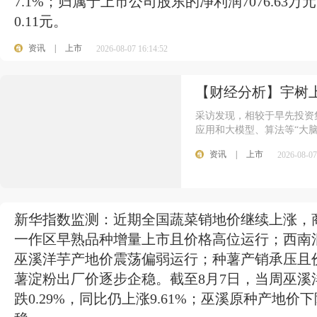
7.1%；归属于上市公司股东的净利润7076.63万
0.11元。
资讯
|
上市
2026-08-07 16:14:52
【财经分析】宇树
采访发现，相较于早先投资
应用和大模型、算法等“大脑
资讯
|
上市
2026-08-07
新华指数监测：近期全国蔬菜销地价继续上涨，
一作区早熟品种增量上市且价格高位运行；西南
巫溪洋芋产地价震荡偏弱运行；种薯产销承压且
薯淀粉出厂价逐步企稳。截至8月7日，当周巫溪洋芋
跌0.29%，同比仍上涨9.61%；巫溪原种产地价