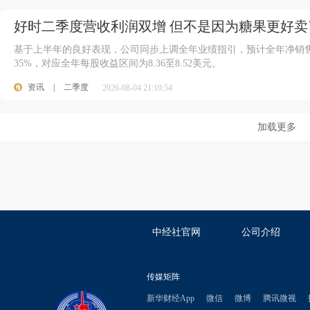
好时二季度营收利润双增 但不是因为糖果更好卖
基于上半年的良好表现，公司同步上调全年业绩指引，预计全年净销售额增长
35%，对应全年每股收益区间为8.36至8.52美元。
资讯
|
二季度
2026-08-04 21:19:54
加载更多
中经社官网
公司介绍
传媒矩阵
新华财经App
微信
微博
腾讯微视