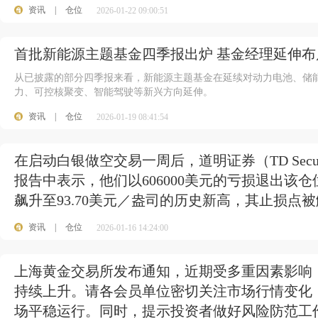
资讯
|
仓位
2026-01-22 09:00:51
首批新能源主题基金四季报出炉 基金经理延伸
从已披露的部分四季报来看，新能源主题基金在延续对动力电池、储能
力、可控核聚变、智能驾驶等新兴方向延伸。
资讯
|
仓位
2026-01-19 08:41:54
在启动白银做空交易一周后，道明证券（TD Secu
报告中表示，他们以606000美元的亏损退出该
飙升至93.70美元／盎司的历史新高，其止损点被触
资讯
|
仓位
2026-01-16 14:24:00
上海黄金交易所发布通知，近期受多重因素影响
持续上升。请各会员单位密切关注市场行情变化
场平稳运行。同时，提示投资者做好风险防范工