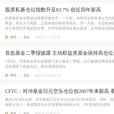
股票私募仓位指数升至83.7% 创近四年新高
私募集体加仓释放出两重积极信号：一方面，表明专业投资者认为当
释放，机会大于风险，正迎来较好的布局良机；另一方面，专业机构
买入有望为市场提供支撑，并带动观望资金逐步跟进，从而推动后续
资讯
|
仓位
2026-07-17 11:07:16
首批基金二季报披露 主动权益类基金保持高仓位
7月9日，同泰基金率先披露旗下多只基金二季报。从已披露的季报来看
品也增加了权益仓位，更加强调进攻性。
资讯
|
仓位
2026-07-10 08:44:10
CFTC：对冲基金日元空头仓位创2007年来新高
截至6月30日当周，对冲基金日元空头仓位创2007年来新高。同时
铜多头头寸。美债期货仓位呈现显著结构性分化，5年期净空头增加
资讯
|
仓位
2026-07-07 08:37:31