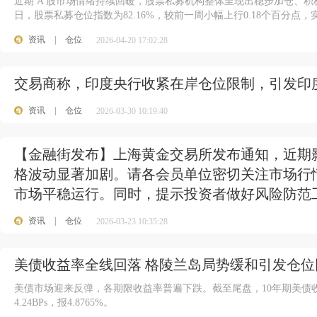
近期 A 股市场情绪持续回暖，股票私募机构整体呈现出稳步加仓、积
日，股票私募仓位指数为82.16%，较前一周小幅上行0.18个百分点
资讯
|
仓位
2026-04-20 17:02:28
交易商称，印度央行收紧在岸仓位限制，引发印
资讯
|
仓位
2026-03-30 10:19:40
【金融街发布】上海黄金交易所发布通知，近期
格波动显著加剧。请各会员单位密切关注市场行
市场平稳运行。同时，提示投资者做好风险防范
资讯
|
仓位
2026-03-23 10:35:28
美债收益率全线回落 格陵兰岛局势缓和引发仓位
美债市场迎来反弹，各期限收益率普遍下跌。截至尾盘，10年期美债收益率下
4.24BPs，报4.8765%。