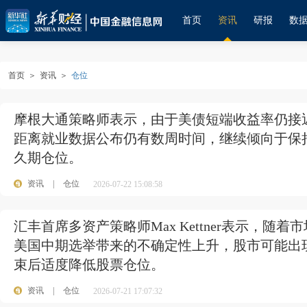
首页
资讯
研报
数
首页
＞
资讯
＞
仓位
摩根大通策略师表示，由于美债短端收益率仍接
距离就业数据公布仍有数周时间，继续倾向于保
久期仓位。
资讯
|
仓位
2026-07-22 15:08:58
汇丰首席多资产策略师Max Kettner表示，
美国中期选举带来的不确定性上升，股市可能出
束后适度降低股票仓位。
资讯
|
仓位
2026-07-21 17:07:32