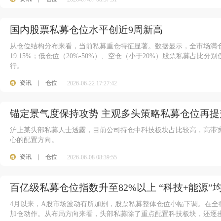
国内股票私募仓位水平创近9周新高
从仓位结构分布来看，当前私募重仓特征显著。数据显示，全市场满仓运
19.15%；低仓位（20%-50%）、空仓（小于20%）股票私募占比分别
行。
资讯
|
仓位
2026-06-22 17:27:42
锚定景气度保持攻势 主观多头策略私募仓位再提
沪上某头部私募人士透露，目前公司持仓中科技板块占比较高，高带
心的配置方向。
资讯
|
仓位
2026-06-08 08:39:55
百亿级私募仓位指数升至82%以上 “科技+能源”
4月以来，A股市场波动有所加剧，股票私募整体仓位小幅下调。在全
加仓动作。从布局方向来看，头部私募除了重点配置科技板块，还逐