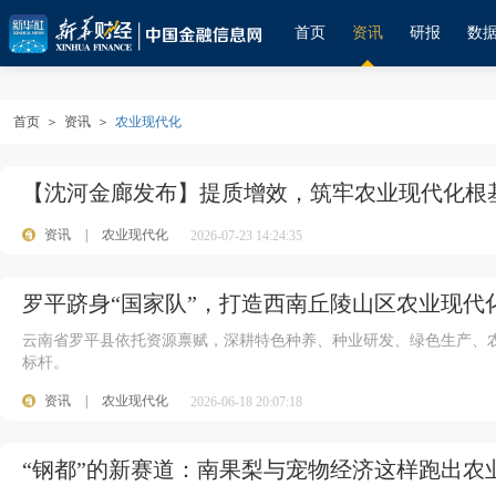
首页
资讯
研报
数
首页
＞
资讯
＞
农业现代化
【沈河金廊发布】提质增效，筑牢农业现代化根基
资讯
|
农业现代化
2026-07-23 14:24:35
罗平跻身“国家队”，打造西南丘陵山区农业现代
云南省罗平县依托资源禀赋，深耕特色种养、种业研发、绿色生产、
标杆。
资讯
|
农业现代化
2026-06-18 20:07:18
“钢都”的新赛道：南果梨与宠物经济这样跑出农