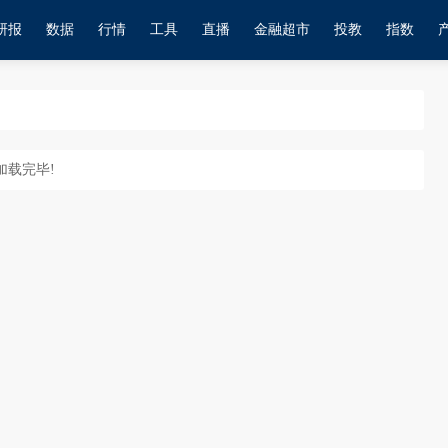
研报
数据
行情
工具
直播
金融超市
投教
指数
加载完毕!