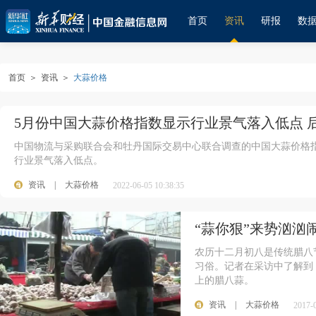
首页
资讯
研报
数
首页
＞
资讯
＞
大蒜价格
5月份中国大蒜价格指数显示行业景气落入低点 
中国物流与采购联合会和牡丹国际交易中心联合调查的中国大蒜价格指数为
行业景气落入低点。
资讯
|
大蒜价格
2022-06-05 10:38:35
“蒜你狠”来势汹汹
农历十二月初八是传统腊八
习俗。记者在采访中了解到
上的腊八蒜。
资讯
|
大蒜价格
2017-0