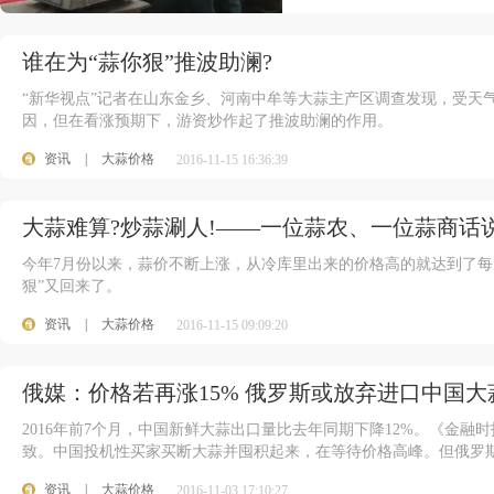
谁在为“蒜你狠”推波助澜?
“新华视点”记者在山东金乡、河南中牟等大蒜主产区调查发现，受天
因，但在看涨预期下，游资炒作起了推波助澜的作用。
资讯
|
大蒜价格
2016-11-15 16:36:39
大蒜难算?炒蒜涮人!——一位蒜农、一位蒜商话说
今年7月份以来，蒜价不断上涨，从冷库里出来的价格高的就达到了每斤
狠”又回来了。
资讯
|
大蒜价格
2016-11-15 09:09:20
俄媒：价格若再涨15% 俄罗斯或放弃进口中国大
2016年前7个月，中国新鲜大蒜出口量比去年同期下降12%。《金
致。中国投机性买家买断大蒜并囤积起来，在等待价格高峰。但俄罗
资讯
|
大蒜价格
2016-11-03 17:10:27