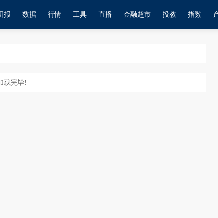
研报
数据
行情
工具
直播
金融超市
投教
指数
加载完毕!