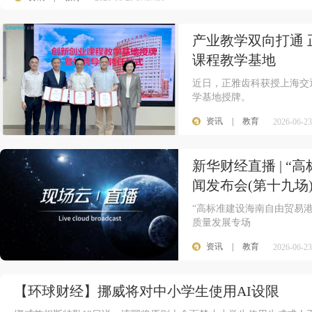
产业教学双向打通
课程教学基地
近日，正雅齿科获授上海交
学基地授牌。
资讯
|
教育
2026-06-23
新华财经直播 | 
闻发布会(第十九场
“高标准建设海南自由贸易港
质量发展专场
资讯
|
教育
2026-06-23
【环球财经】挪威将对中小学生使用AI设限