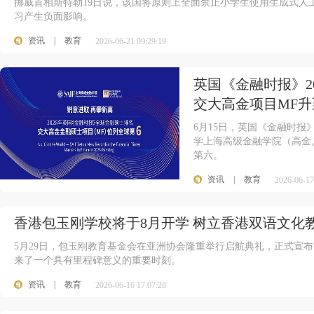
挪威首相斯特勒19日说，该国将原则上全面禁止小学生使用生成式人
习产生负面影响。
资讯
|
教育
2026-06-21 09:29:19
英国《金融时报》2
交大高金项目MF升
6月15日，英国《金融时报
学上海高级金融学院（高金／
第六。
资讯
|
教育
2026-06-17
香港包玉刚学校将于8月开学 树立香港双语文化
5月29日，包玉刚教育基金会在亚洲协会隆重举行启航典礼，正式宣
来了一个具有里程碑意义的重要时刻。
资讯
|
教育
2026-06-16 17:07:28