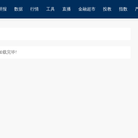
研报
数据
行情
工具
直播
金融超市
投教
指数
加载完毕!