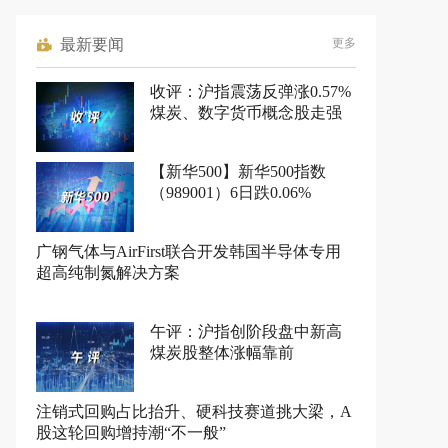
最新要闻
更多
收评：沪指震荡反弹涨0.57%
煤炭、数字货币概念股走强
【新华500】新华500指数
（989001）6日跌0.06%
广钢气体与AirFirst联合开发韩国半导体专用
超高纯制氮解决方案
午评：沪指创阶段盘中新高
煤炭股整体涨幅靠前
注销式回购占比抬升、硬科技赛道挑大梁，A
股这轮回购增持潮“不一般”