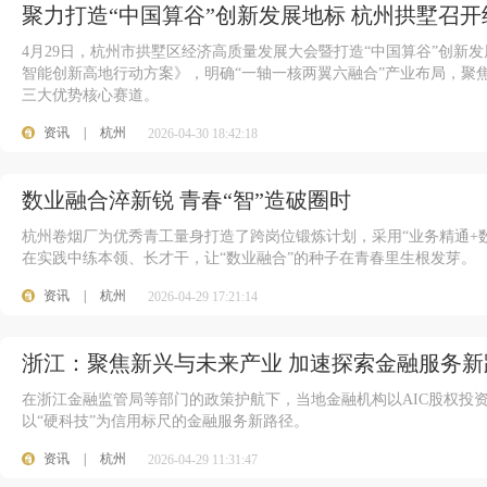
聚力打造“中国算谷”创新发展地标 杭州拱墅召
4月29日，杭州市拱墅区经济高质量发展大会暨打造“中国算谷”创新发
智能创新高地行动方案》，明确“一轴一核两翼六融合”产业布局，聚
三大优势核心赛道。
资讯
|
杭州
2026-04-30 18:42:18
数业融合淬新锐 青春“智”造破圈时
杭州卷烟厂为优秀青工量身打造了跨岗位锻炼计划，采用“业务精通+
在实践中练本领、长才干，让“数业融合”的种子在青春里生根发芽。
资讯
|
杭州
2026-04-29 17:21:14
浙江：聚焦新兴与未来产业 加速探索金融服务新
在浙江金融监管局等部门的政策护航下，当地金融机构以AIC股权投
以“硬科技”为信用标尺的金融服务新路径。
资讯
|
杭州
2026-04-29 11:31:47