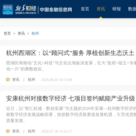
首页
资讯
研报
数
首页
＞
资讯
＞
杭州
杭州西湖区：以“顾问式”服务 厚植创新生态沃土
西湖区将推动“文化+科技”与文化出海纵深发展，壮大“政府+链主+专
动一片”的乘数效应。
资讯
|
杭州
2026-08-03 16:13:08
安康杭州对接数字经济 七项目签约赋能产业升级
近日，以“智汇杭城・数创安康”为主题的2026年安康—杭州数字经
家数字经济发展战略部署，抢抓数字经济新赛道发展机遇，引导优质
质量发展。
资讯
|
杭州
2026-07-30 14:16:17