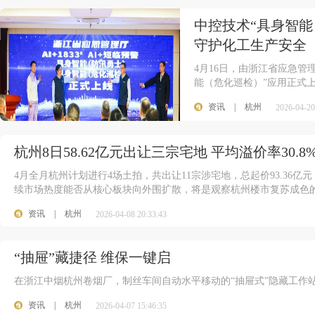
中控技术“具身智能
守护化工生产安全
4月16日，由浙江省应急
能（危化巡检）”应用正式
资讯
|
杭州
2026-04-20
杭州8日58.62亿元出让三宗宅地 平均溢价率30.8
4月全月杭州计划进行4场土拍，共出让11宗涉宅地，总起价93.36
续市场热度能否从核心板块向外围扩散，将是观察杭州楼市复苏成色
资讯
|
杭州
2026-04-08 20:33:43
“抽屉”藏捷径 维保一键启
在浙江中烟杭州卷烟厂，制丝车间自动水平移动的“抽屉式”隐藏工作
资讯
|
杭州
2026-04-07 15:46:35