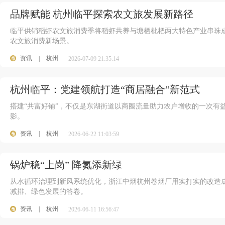
品牌赋能 杭州临平探索农文旅发展新路径
临平供销稻虾农文旅消费季将稻虾共养与塘栖枇杷两大特色产业串珠
农文旅消费新场景。
资讯
|
杭州
2026-07-09 21:35:14
杭州临平：党建领航打造“商居融合”新范式
搭建“共富好铺”，不仅是东湖街道以商圈流量助力农户增收的一次有
影。
资讯
|
杭州
2026-06-22 11:03:59
锅炉稳“上岗” 降氮添新绿
从水循环治理到新风系统优化，浙江中烟杭州卷烟厂用实打实的改造
减排、绿色发展的答卷。
资讯
|
杭州
2026-06-11 16:56:47