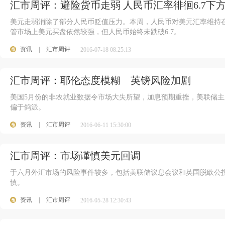
汇市周评：避险货币走弱 人民币汇率徘徊6.7下
美元走弱消除了部分人民币贬值压力。本周，人民币对美元汇率维持在6.
管市场上美元买盘依然较强，但人民币始终未跌破6.7。
资讯
|
汇市周评
2016-07-18 08:25:13
汇市周评：耶伦态度模糊 英镑风险加剧
美国5月份的非农就业数据令市场大失所望，加息预期重挫，美联储
偏于鸽派。
资讯
|
汇市周评
2016-06-11 15:30:00
汇市周评：市场谨慎美元回调
于六月外汇市场的风险事件较多，包括美联储议息会议和英国脱欧公
慎。
资讯
|
汇市周评
2016-05-28 12:30:43