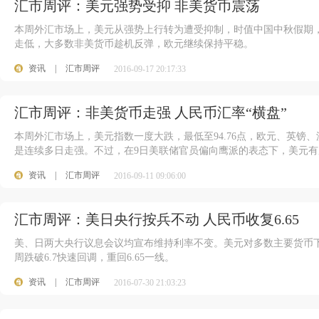
汇市周评：美元强势受抑 非美货币震荡
本周外汇市场上，美元从强势上行转为遭受抑制，时值中国中秋假期，
走低，大多数非美货币趁机反弹，欧元继续保持平稳。
资讯
|
汇市周评
2016-09-17 20:17:33
汇市周评：非美货币走强 人民币汇率“横盘”
本周外汇市场上，美元指数一度大跌，最低至94.76点，欧元、英镑
是连续多日走强。不过，在9日美联储官员偏向鹰派的表态下，美元有
资讯
|
汇市周评
2016-09-11 09:06:00
汇市周评：美日央行按兵不动 人民币收复6.65
美、日两大央行议息会议均宣布维持利率不变。美元对多数主要货币
周跌破6.7快速回调，重回6.65一线。
资讯
|
汇市周评
2016-07-30 21:03:23