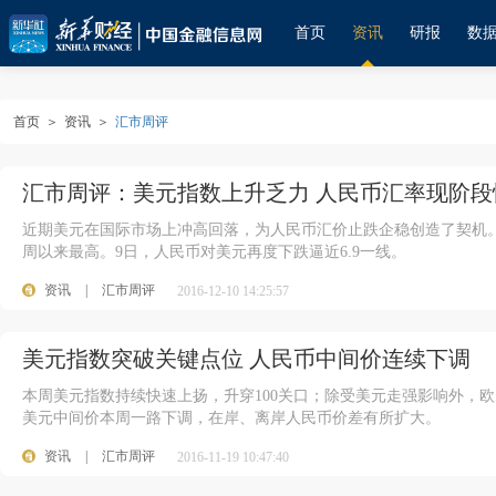
首页
资讯
研报
数
首页
＞
资讯
＞
汇市周评
汇市周评：美元指数上升乏力 人民币汇率现阶段
近期美元在国际市场上冲高回落，为人民币汇价止跌企稳创造了契机。6日
周以来最高。9日，人民币对美元再度下跌逼近6.9一线。
资讯
|
汇市周评
2016-12-10 14:25:57
美元指数突破关键点位 人民币中间价连续下调
本周美元指数持续快速上扬，升穿100关口；除受美元走强影响外，
美元中间价本周一路下调，在岸、离岸人民币价差有所扩大。
资讯
|
汇市周评
2016-11-19 10:47:40