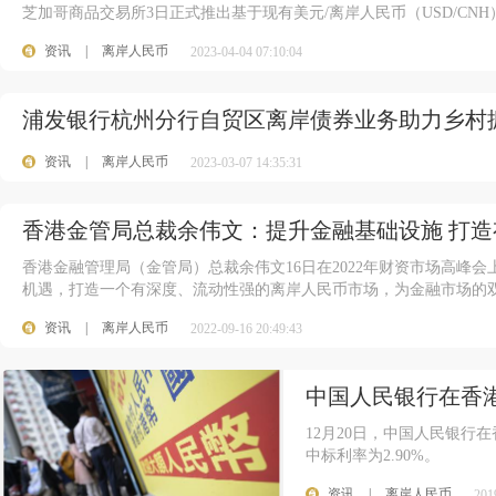
芝加哥商品交易所3日正式推出基于现有美元/离岸人民币（USD/CN
资讯
|
离岸人民币
2023-04-04 07:10:04
浦发银行杭州分行自贸区离岸债券业务助力乡村
资讯
|
离岸人民币
2023-03-07 14:35:31
香港金管局总裁余伟文：提升金融基础设施 打
香港金融管理局（金管局）总裁余伟文16日在2022年财资市场高峰
机遇，打造一个有深度、流动性强的离岸人民币市场，为金融市场的
资讯
|
离岸人民币
2022-09-16 20:49:43
中国人民银行在香港
12月20日，中国人民银行
中标利率为2.90%。
资讯
|
离岸人民币
201