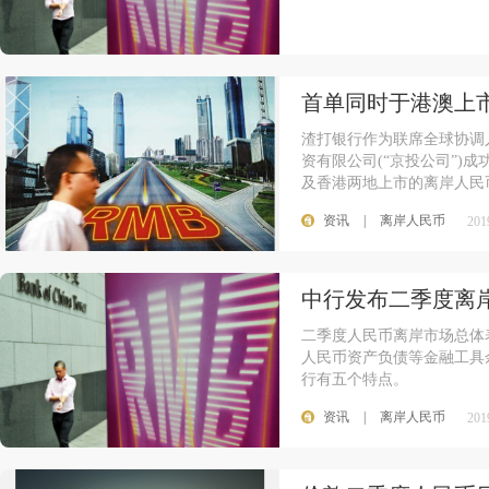
首单同时于港澳上
渣打银行作为联席全球协调
资有限公司(“京投公司”)
及香港两地上市的离岸人民币
资讯
|
离岸人民币
201
中行发布二季度离
二季度人民币离岸市场总体表
人民币资产负债等金融工具
行有五个特点。
资讯
|
离岸人民币
201