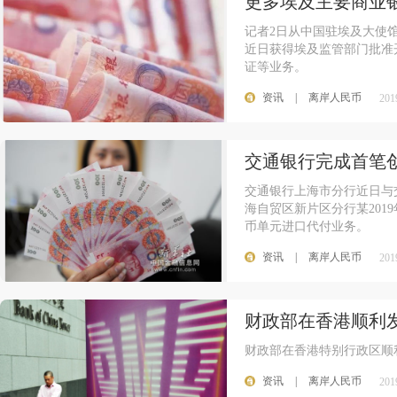
更多埃及主要商业
记者2日从中国驻埃及大使
近日获得埃及监管部门批准
证等业务。
资讯
|
离岸人民币
201
交通银行完成首笔
交通银行上海市分行近日与
海自贸区新片区分行某20
币单元进口代付业务。
资讯
|
离岸人民币
201
财政部在香港顺利发
财政部在香港特别行政区顺
资讯
|
离岸人民币
201