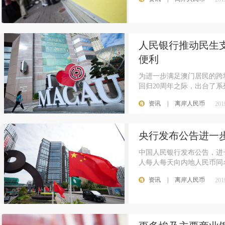
人民银行推动民生
便利
为进一步满足澳门居民的跨
回归20周年之际，出台了
资讯
|
离岸人民币
201
央行发布公告进一
中国人民银行发布公告，进
人每人每天向内地人民币同
资讯
|
离岸人民币
201