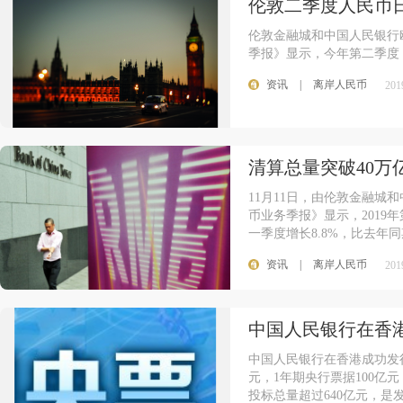
伦敦二季度人民币
伦敦金融城和中国人民银行
季报》显示，今年第二季度
资讯
|
离岸人民币
201
清算总量突破40万
11月11日，由伦敦金融
币业务季报》显示，2019
一季度增长8.8%，比去年同
资讯
|
离岸人民币
201
中国人民银行在香港
中国人民银行在香港成功发
元，1年期央行票据100亿
投标总量超过640亿元，是发