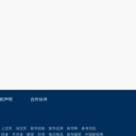
权声明
合作伙伴
上交所
深交所
新华丝路
新华信用
新华网
参考消息
经参
半月谈
瞭望
环球
每日电讯
新华烟草
中国财富网