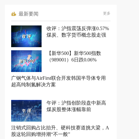
最新要闻
更多
收评：沪指震荡反弹涨0.57%
煤炭、数字货币概念股走强
【新华500】新华500指数
（989001）6日跌0.06%
广钢气体与AirFirst联合开发韩国半导体专用
超高纯制氮解决方案
午评：沪指创阶段盘中新高
煤炭股整体涨幅靠前
注销式回购占比抬升、硬科技赛道挑大梁，A
股这轮回购增持潮“不一般”