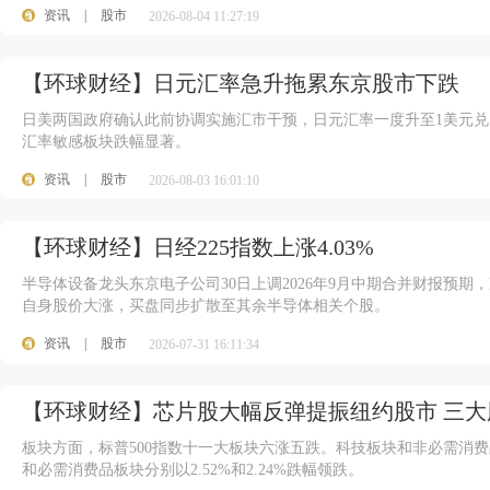
资讯
|
股市
2026-08-04 11:27:19
【环球财经】日元汇率急升拖累东京股市下跌
日美两国政府确认此前协调实施汇市干预，日元汇率一度升至1美元兑
汇率敏感板块跌幅显著。
资讯
|
股市
2026-08-03 16:01:10
【环球财经】日经225指数上涨4.03%
半导体设备龙头东京电子公司30日上调2026年9月中期合并财报预期
自身股价大涨，买盘同步扩散至其余半导体相关个股。
资讯
|
股市
2026-07-31 16:11:34
【环球财经】芯片股大幅反弹提振纽约股市 三大
板块方面，标普500指数十一大板块六涨五跌。科技板块和非必需消费品板
和必需消费品板块分别以2.52%和2.24%跌幅领跌。