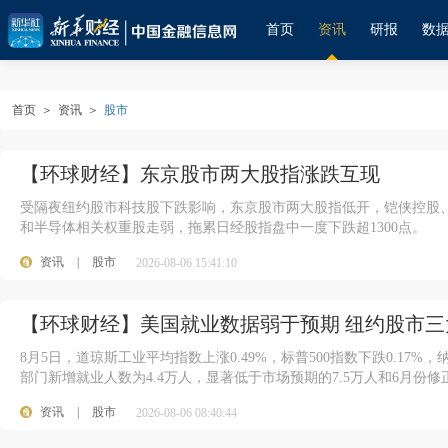
首页
资讯
研报
数
首页
＞
资讯
＞
股市
【环球财经】东京股市两大股指涨跌互现
受隔夜纽约股市科技股下跌影响，东京股市两大股指低开，铠侠控股、
和半导体相关权重股走弱，拖累日经股指盘中一度下跌超1300点。
资讯
|
股市
2026-08-06 15:41:10
【环球财经】美国就业数据弱于预期 纽约股市三
8月5日，道琼斯工业平均指数上涨0.49%，标普500指数下跌0.17%
部门新增就业人数为4.4万人，显著低于市场预期的7.5万人和6月份修正
资讯
|
股市
2026-08-06 08:40:44