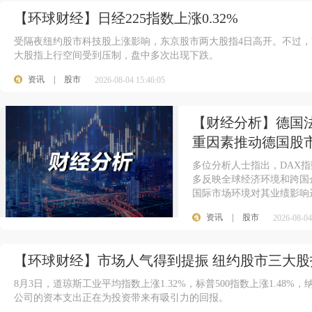
【环球财经】日经225指数上涨0.32%
受隔夜纽约股市科技股上涨影响，东京股市两大股指4日高开。不过
大股指上行空间受到压制，盘中多次出现下跌。
资讯
|
股市
2026-08-04 15:46:05
【财经分析】德国法兰
重因素推动德国股
多位分析人士指出，DAX
多反映全球经济环境和跨国
国际市场环境对其业绩影响
资讯
|
股市
2026-08-04
【环球财经】市场人气得到提振 纽约股市三大股
8月3日，道琼斯工业平均指数上涨1.32%，标普500指数上涨1.48%
公司的资本支出正在为投资带来有吸引力的回报。