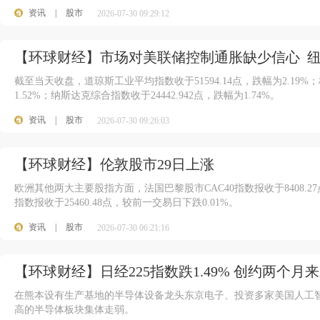
资讯
|
股市
2026-07-30 09:29:12
【环球财经】市场对美联储控制通胀缺少信心 纽
截至当天收盘，道琼斯工业平均指数收于51594.14点，跌幅为2.19%；
1.52%；纳斯达克综合指数收于24442.942点，跌幅为1.74%。
资讯
|
股市
2026-07-30 09:26:03
【环球财经】伦敦股市29日上涨
欧洲其他两大主要股指方面，法国巴黎股市CAC40指数报收于8408.2
指数报收于25460.48点，较前一交易日下跌0.01%。
资讯
|
股市
2026-07-30 06:21:16
【环球财经】日经225指数跌1.49% 创约两个月
在熊本设有生产基地的半导体设备龙头东京电子、投资多家美国人工
高的半导体板块集体走弱。