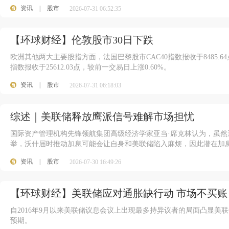
资讯
|
股市
2026-07-31 06:52:35
【环球财经】伦敦股市30日下跌
欧洲其他两大主要股指方面，法国巴黎股市CAC40指数报收于8485.6
指数报收于25612.03点，较前一交易日上涨0.60%。
资讯
|
股市
2026-07-31 06:18:03
综述｜美联储释放鹰派信号难解市场担忧
国际资产管理机构先锋领航集团高级经济学家亚当·席克林认为，虽然
举，沃什届时推动加息可能会让自身和美联储陷入麻烦，因此潜在加息
资讯
|
股市
2026-07-30 16:49:26
【环球财经】美联储应对通胀缺行动 市场不买账
自2016年9月以来美联储议息会议上出现最多持异议者的局面凸显美
预期。