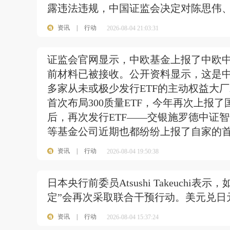
露违法违规，中国证监会决定对陈思伟
资讯
|
行动
2026-08-04 21:03:31
证监会官网显示，中欧基金上报了中欧
前材料已被接收。公开资料显示，这是中
多家从未或极少发行ETF的主动权益大
首次布局300质量ETF，今年再次上报了
后，再次发行ETF——交银施罗德中证智
等基金公司近期也都纷纷上报了自家的首
资讯
|
行动
2026-08-04 19:50:38
日本央行前委员Atsushi Takeuch
定”会再次采取联合干预行动。美元兑日元
资讯
|
行动
2026-08-04 15:37:24