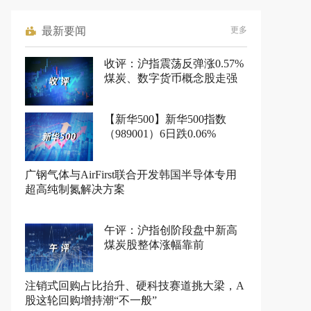
最新要闻
更多
收评：沪指震荡反弹涨0.57%
煤炭、数字货币概念股走强
【新华500】新华500指数
（989001）6日跌0.06%
广钢气体与AirFirst联合开发韩国半导体专用
超高纯制氮解决方案
午评：沪指创阶段盘中新高
煤炭股整体涨幅靠前
注销式回购占比抬升、硬科技赛道挑大梁，A
股这轮回购增持潮“不一般”