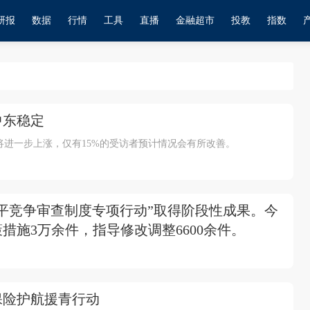
研报
数据
行情
工具
直播
金融超市
投教
指数
中东稳定
将进一步上涨，仅有15%的受访者预计情况会有所改善。
平竞争审查制度专项行动”取得阶段性成果。今
施3万余件，指导修改调整6600余件。
保险护航援青行动