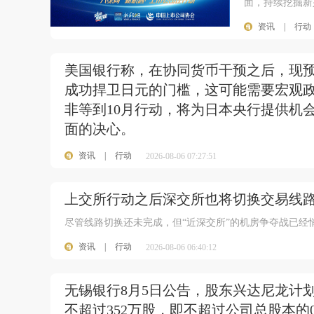
面，持续挖掘新
资讯
|
行动
美国银行称，在协同货币干预之后，现预
成功捍卫日元的门槛，这可能需要宏观政
非等到10月行动，将为日本央行提供机
面的决心。
资讯
|
行动
2026-08-06 07:27:51
上交所行动之后深交所也将切换交易线路
尽管线路切换还未完成，但“近深交所”的机房争夺战已经
资讯
|
行动
2026-08-06 06:40:12
无锡银行8月5日公告，股东兴达尼龙计
不超过352万股，即不超过公司总股本的