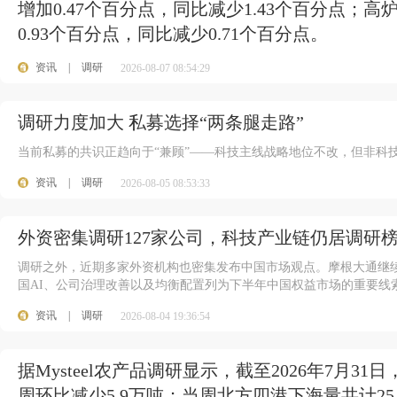
增加0.47个百分点，同比减少1.43个百分点；高
0.93个百分点，同比减少0.71个百分点。
资讯
|
调研
2026-08-07 08:54:29
调研力度加大 私募选择“两条腿走路”
当前私募的共识正趋向于“兼顾”——科技主线战略地位不改，但非科
资讯
|
调研
2026-08-05 08:53:33
外资密集调研127家公司，科技产业链仍居调研
调研之外，近期多家外资机构也密集发布中国市场观点。摩根大通继
国AI、公司治理改善以及均衡配置列为下半年中国权益市场的重要线
资讯
|
调研
2026-08-04 19:36:54
据Mysteel农产品调研显示，截至2026年7月31
周环比减少5.9万吨；当周北方四港下海量共计25.