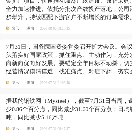
金扩产项目，快速推动液冷产线建设、设备采购
全力加速推进。依托分批次产线投产落地，公司
步攀升，持续匹配下游客户不断增长的订单需求
资讯
|
调研
2026-08-02 08:29:25
7月31日，国务院国资委党委召开扩大会议。会
头落实好国家政策，抓住重点、主动作为，充分
向新向优向好发展。要锚定全年目标不动摇，切
经营情况摸清摸透，找准痛点、对症下药，夯实
资讯
|
调研
2026-07-31 21:08:50
据我的钢铁网（Mysteel），截至7月31日当周，
少0.86个百分点，同比减少31.60个百分点；日均铁
吨，同比减少5.16万吨。
资讯
|
调研
2026-07-31 08:47:37