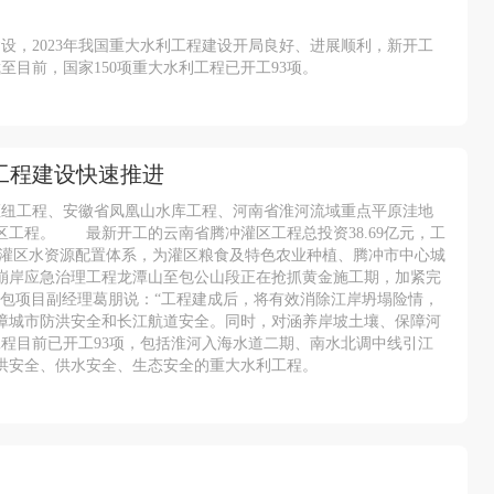
设，2023年我国重大水利工程建设开局良好、进展顺利，新开工
目前，国家150项重大水利工程已开工93项。
工程建设快速推进
枢纽工程、安徽省凤凰山水库工程、河南省淮河流域重点平原洼地
工程。 最新开工的云南省腾冲灌区工程总投资38.69亿元，工
优化灌区水资源配置体系，为灌区粮食及特色农业种植、腾冲市中心城
崩岸应急治理工程龙潭山至包公山段正在抢抓黄金施工期，加紧完
承包项目副经理葛朋说：“工程建成后，将有效消除江岸坍塌险情，
障城市防洪安全和长江航道安全。同时，对涵养岸坡土壤、保障河
工程目前已开工93项，包括淮河入海水道二期、南水北调中线引江
洪安全、供水安全、生态安全的重大水利工程。