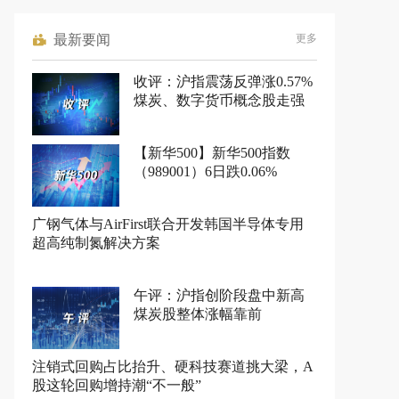
最新要闻
更多
收评：沪指震荡反弹涨0.57%
煤炭、数字货币概念股走强
【新华500】新华500指数
（989001）6日跌0.06%
广钢气体与AirFirst联合开发韩国半导体专用
超高纯制氮解决方案
午评：沪指创阶段盘中新高
煤炭股整体涨幅靠前
注销式回购占比抬升、硬科技赛道挑大梁，A
股这轮回购增持潮“不一般”