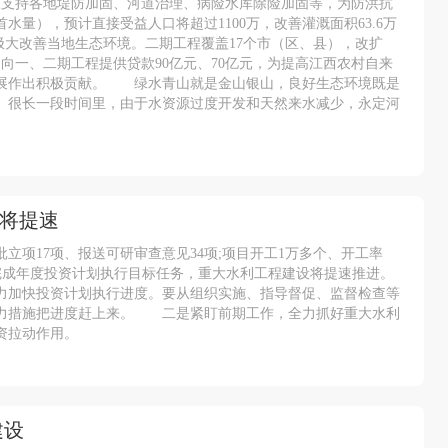
积极支持各地堤防加固、河道治理、病险水库除险加固等，为防洪抗
水量），预计直接受益人口将超过1100万，改善灌溉面积63.6万
将极大改善当地生态环境。二期工程覆盖17个市（区、县），改扩
别向一、二期工程提供贷款90亿元、70亿元，为提高江西农村自来
发展作出积极贡献。 绿水青山就是金山银山，良好生态环境既是
。很长一段时间里，由于水资源过度开发和天然来水减少，永定河
设将提速
批立项17项、报送可研审查意见34项;项目开工1万多个、开工率
 围绕完成年度投资计划执行目标任务，重大水利工程建设将提速推进。
力加快投资计划执行进度。要从组织实施、指导督促、监督检查等
有力措施把进度赶上来。 二是紧盯前期工作，全力抓好重大水利
资拉动作用。
建设