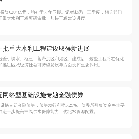
”
投资6204亿元，均好于去年同期。记者获悉，三季度，相关部门
工重大水利工程可研审批，加快工程建设进度。
 一批重大水利工程建设取得新进展
型涵盖引调水、枢纽、蓄滞洪区和灌区。建成后，这些工程将在优化
和推进区域经济社会可持续发展等方面发挥重要作用。
亿元网络型基础设施专题金融债券
础设施专题金融债券，债券发行利率3.29%。债券所募集资金将主要
力进一步提高中线供水保障能力，优化水资源配置。