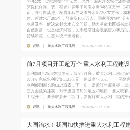
830亿元，贷款余额5326亿元。此外，国家开发银行还
灾提供保障。该工程设计多年平均引水量34亿立方米（渠首
亩，并可向滇池、杞麓湖和异龙湖补水6.72亿立方米，
建、新建水厂205个，可惠及1067万人。国家开发银行分
水普及率，解决农村饮水安全问题，助力革命老区振兴
自然财富，也是经济财富，关系经济社会发展潜力和后劲
持续断流，生态系统严重退化。
资讯
|
重大水利工程建设
2021-10-26 08:00:06
前7月项目开工超万个 重大水利工程建
水利部8月25日数据显示，截至7月底，重大水利工程已审
87.4%;完成水利投资1131亿元、完成率47.6%。
水利部副部长魏山忠透露，下一步一是紧盯年度目标，全
三方面抓紧抓实，对于进度滞后的地区和项目，要采取
工程开工。要争取多开工项目，发挥好重大水利工程的投
资讯
|
重大水利工程建设
2021-08-26 12:00:01
大国治水！我国加快推进重大水利工程