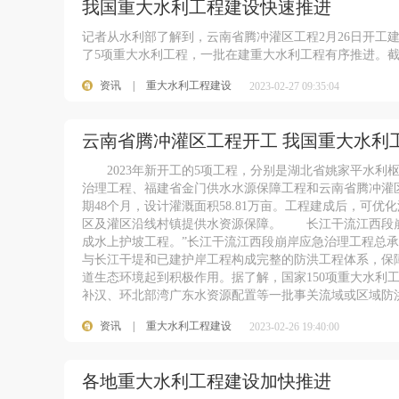
我国重大水利工程建设快速推进
记者从水利部了解到，云南省腾冲灌区工程2月26日开工建
了5项重大水利工程，一批在建重大水利工程有序推进。截至
资讯
|
重大水利工程建设
2023-02-27 09:35:04
云南省腾冲灌区工程开工 我国重大水利
2023年新开工的5项工程，分别是湖北省姚家平水利
治理工程、福建省金门供水水源保障工程和云南省腾冲灌区
期48个月，设计灌溉面积58.81万亩。工程建成后，可
区及灌区沿线村镇提供水资源保障。 长江干流江西段
成水上护坡工程。”长江干流江西段崩岸应急治理工程总
与长江干堤和已建护岸工程构成完整的防洪工程体系，保
道生态环境起到积极作用。据了解，国家150项重大水利
补汉、环北部湾广东水资源配置等一批事关流域或区域防
资讯
|
重大水利工程建设
2023-02-26 19:40:00
各地重大水利工程建设加快推进