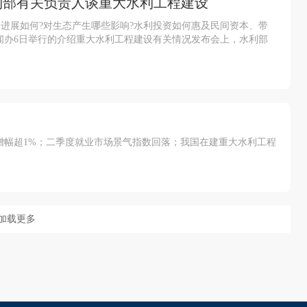
利部有关负责人谈重大水利工程建设
署进展如何?对生态产生哪些影响?水利投资如何惠及民间资本、带
闻办6日举行的介绍重大水利工程建设有关情况发布会上，水利部
环比增幅超1%；二季度就业市场景气指数回落；我国在建重大水利工程
加载更多