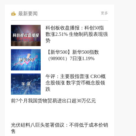
最新要闻
更多
科创板收盘播报：科创50指
数涨2.51% 生物制药股表现强
势
【新华500】新华500指数
（989001）7日涨1.19%
午评：主要股指普涨 CRO概
念股领涨 数字货币概念股领
跌
前7个月我国货物贸易进出口超30万亿元
光伏硅料八巨头签署倡议：不得低于成本价销
售