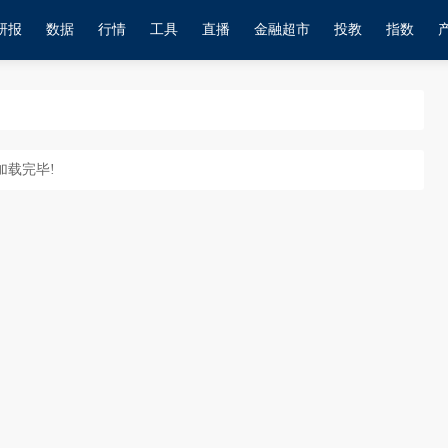
研报
数据
行情
工具
直播
金融超市
投教
指数
加载完毕!