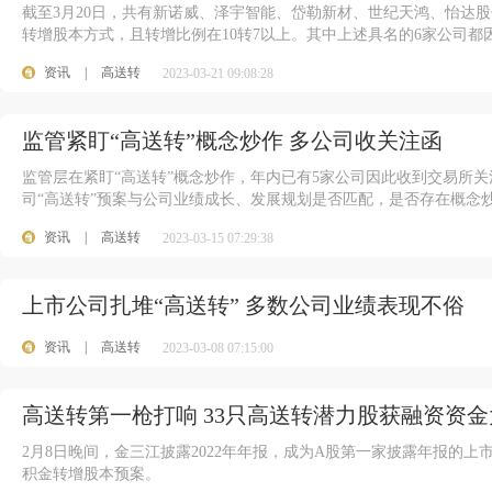
截至3月20日，共有新诺威、泽宇智能、岱勒新材、世纪天鸿、怡达股份
转增股本方式，且转增比例在10转7以上。其中上述具名的6家公司都
资讯
|
高送转
2023-03-21 09:08:28
监管紧盯“高送转”概念炒作 多公司收关注函
监管层在紧盯“高送转”概念炒作，年内已有5家公司因此收到交易所
司“高送转”预案与公司业绩成长、发展规划是否匹配，是否存在概念
资讯
|
高送转
2023-03-15 07:29:38
上市公司扎堆“高送转” 多数公司业绩表现不俗
资讯
|
高送转
2023-03-08 07:15:00
高送转第一枪打响 33只高送转潜力股获融资资
2月8日晚间，金三江披露2022年年报，成为A股第一家披露年报的
积金转增股本预案。