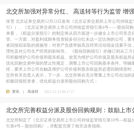
北交所加强对异常分红、 高送转等行为监管 增
张雪 北京证券交易所12月22日发布《北京证券交易所上市公司持续
引》）、《北京证券交易所上市公司持续监管指引第4号——股份回购
来看，《权益分派指引》的制定将从四方面进一步健全上市公司常态
管。一方面，对盈利或财务投资较多但分红未达一定比例的公司，要
者回报拟采取的措施等；对资产负债率较高且经营活动现金流量不佳
理性及对公司生产经营的影响等。 《股份回购指引》的修订则从三
司积极维护公司价值和股东权益。放宽为维护公司价值及股东权益所
优化回购交易申报的禁止性规定，调整上市公司回购基本条件。明确
排，要求上市公司在触及维护公司价值和股东权益所必需回购情形时
交所有关负责人表示，下一步，北交所将在充分尊重上市公司自治的
积极回报投资者，优化权益分派和股份回购方式；
资讯
|
高送转
2023-12-23 08:17:17
北交所完善权益分派及股份回购规则：鼓励上市
北交所制定了《北京证券交易所上市公司持续监管指引第10号—权益
引第4号—股份回购》，并配套完善了相关业务指南。