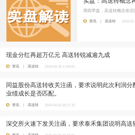
实盘：高送转概念
周四早盘，高送转概念依旧
资讯
|
高送转
2019-05-
现金分红再超万亿元 高送转锐减逾九成
资讯
|
高送转
2019-04-30 13:00:01
同益股份高送转收关注函，要求说明此次利润分
业绩成长是否匹配。
资讯
|
高送转
2019-04-03 09:21:10
深交所火速下发关注函，要求泰禾集团说明高送