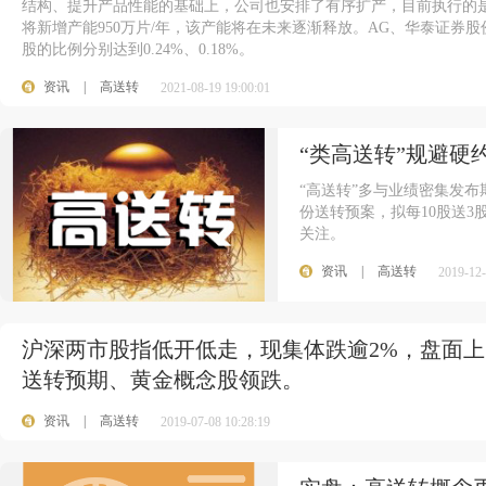
结构、提升产品性能的基础上，公司也安排了有序扩产，目前执行的
将新增产能950万片/年，该产能将在未来逐渐释放。AG、华泰证券
股的比例分别达到0.24%、0.18%。
资讯
|
高送转
2021-08-19 19:00:01
“类高送转”规避硬
“高送转”多与业绩密集发布期
份送转预案，拟每10股送
关注。
资讯
|
高送转
2019-12-
沪深两市股指低开低走，现集体跌逾2%，盘面
送转预期、黄金概念股领跌。
资讯
|
高送转
2019-07-08 10:28:19