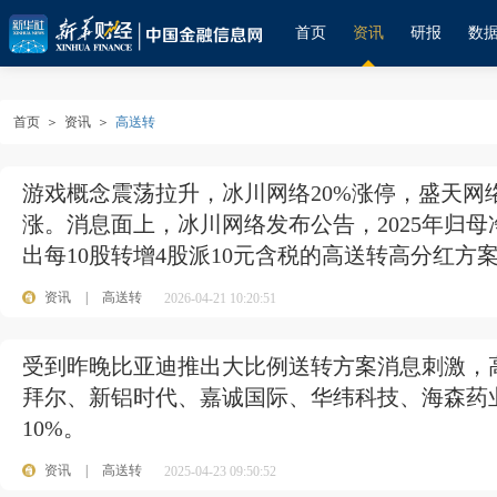
首页
资讯
研报
数
首页
＞
资讯
＞
高送转
游戏概念震荡拉升，冰川网络20%涨停，盛天网
涨。消息面上，冰川网络发布公告，2025年归母
出每10股转增4股派10元含税的高送转高分红方
资讯
|
高送转
2026-04-21 10:20:51
受到昨晚比亚迪推出大比例送转方案消息刺激，
拜尔、新铝时代、嘉诚国际、华纬科技、海森药
10%。
资讯
|
高送转
2025-04-23 09:50:52