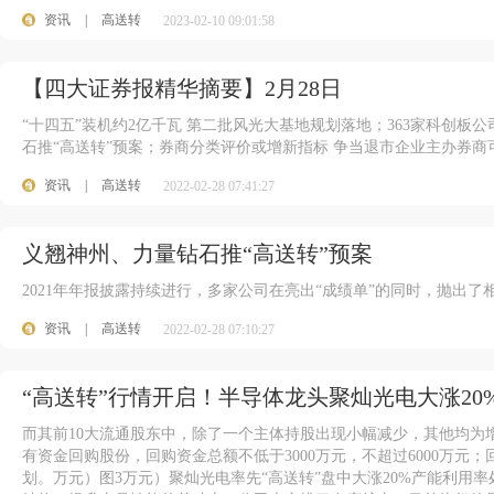
资讯
|
高送转
2023-02-10 09:01:58
【四大证券报精华摘要】2月28日
“十四五”装机约2亿千瓦 第二批风光大基地规划落地；363家科创板
石推“高送转”预案；券商分类评价或增新指标 争当退市企业主办券商
资讯
|
高送转
2022-02-28 07:41:27
义翘神州、力量钻石推“高送转”预案
2021年年报披露持续进行，多家公司在亮出“成绩单”的同时，抛出了
资讯
|
高送转
2022-02-28 07:10:27
“高送转”行情开启！半导体龙头聚灿光电大涨20
而其前10大流通股东中，除了一个主体持股出现小幅减少，其他均为
有资金回购股份，回购资金总额不低于3000万元，不超过6000万元
划。万元）图3万元）聚灿光电率先“高送转”盘中大涨20%产能利用